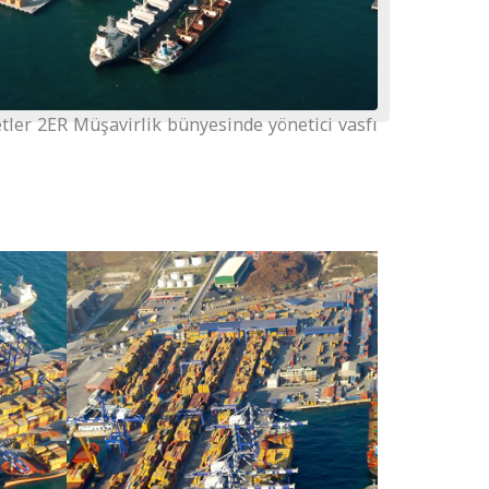
tler 2ER Müşavirlik bünyesinde yönetici vasfı