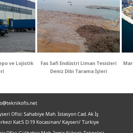
po ve Lojistik
Fas Safi Endüstri Liman Tesisleri
Mar
ri
Deniz Dibi Tarama İşleri
fo@teknikofis.net
seri Ofisi: Sahabiye Mah. İstasyon Cad. Ak İş
rkezi Kat:5 D:19 Kocasinan/ Kayseri/ Türkiye
mir Ofisi: Gülbahçe Mah. İzmir Yüksek Teknoloji