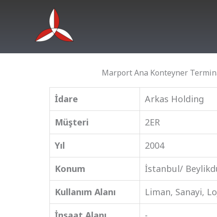
İçeriğe
atla
Marport Ana Konteyner Termina
İdare
Arkas Holding
Müşteri
2ER
Yıl
2004
Konum
İstanbul/ Beylik
Kullanım Alanı
Liman, Sanayi, Lo
İnşaat Alanı
-