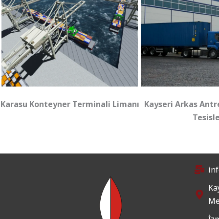
Karasu Konteyner Terminali Limanı
Kayseri Arkas Antre
Tesisle
in
Kay
Me
İz