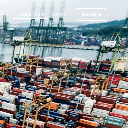
HIZMETLER
ILETIŞIM
LER
BLOG