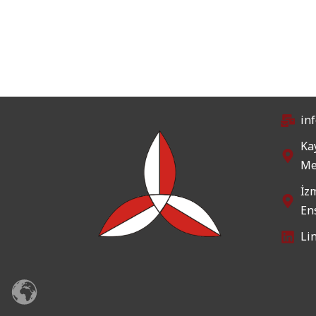
in
Kay
Me
İz
En
Li